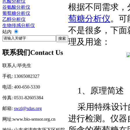
乳酸分析仪
根据不同需求，
谷氨酸分析仪
葡萄糖分析仪
萄糖分析仪
。可
乙醇分析仪
生物传感分析仪
不是很多，下面
站内
理及用途：
联系我们
Contact Us
联系人:毕先生
手机: 13065082327
电话: 400-650-5330
1、原理简述
传真: 0531-82605384
采用特殊设计
邮箱:
swzl@sdas.org
进行检测。仪器
网址:www.bio-sensor.org.cn
所含的葡萄糖在
地址: 山东省济南市历下区科院